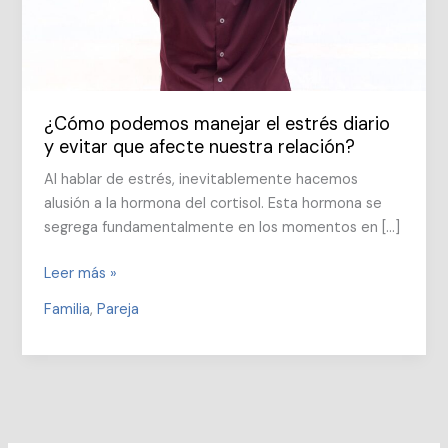
¿Cómo podemos manejar el estrés diario
y evitar que afecte nuestra relación?
Al hablar de estrés, inevitablemente hacemos
alusión a la hormona del cortisol. Esta hormona se
segrega fundamentalmente en los momentos en […]
¿Cómo
Leer más »
podemos
Familia
,
Pareja
manejar
el
estrés
diario
y
evitar