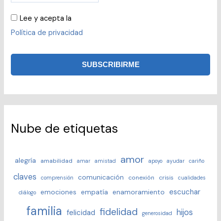
Lee y acepta la
Política de privacidad
Nube de etiquetas
amor
alegría
amabilidad
amar
amistad
apoyo
ayudar
cariño
claves
comunicación
conexión
crisis
comprensión
cualidades
escuchar
emociones
empatía
enamoramiento
diálogo
familia
fidelidad
hijos
felicidad
generosidad