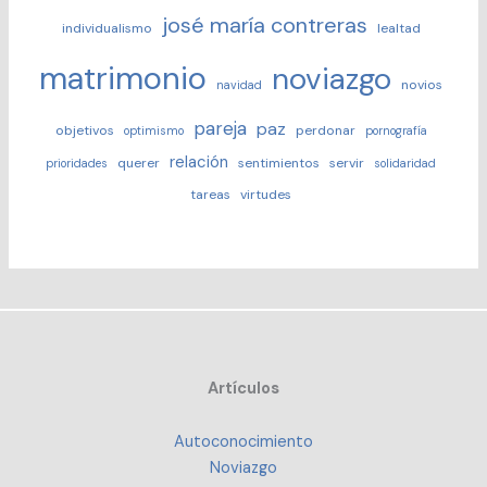
josé maría contreras
individualismo
lealtad
matrimonio
noviazgo
novios
navidad
pareja
paz
objetivos
perdonar
optimismo
pornografía
relación
querer
sentimientos
servir
prioridades
solidaridad
tareas
virtudes
Artículos
Autoconocimiento
Noviazgo