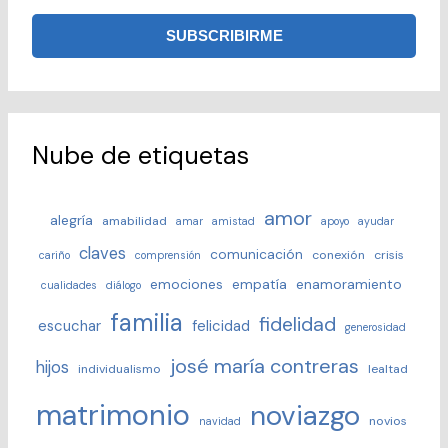
Nube de etiquetas
amor
alegría
amabilidad
amar
amistad
apoyo
ayudar
claves
comunicación
conexión
crisis
cariño
comprensión
emociones
empatía
enamoramiento
cualidades
diálogo
familia
fidelidad
escuchar
felicidad
generosidad
josé maría contreras
hijos
individualismo
lealtad
matrimonio
noviazgo
novios
navidad