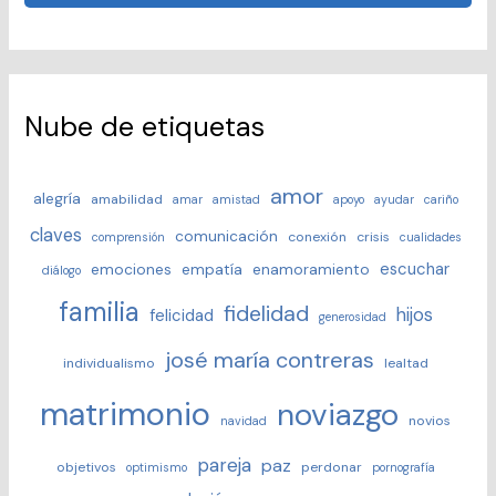
Nube de etiquetas
amor
alegría
amabilidad
amar
amistad
apoyo
ayudar
cariño
claves
comunicación
conexión
crisis
comprensión
cualidades
escuchar
emociones
empatía
enamoramiento
diálogo
familia
fidelidad
hijos
felicidad
generosidad
josé maría contreras
individualismo
lealtad
matrimonio
noviazgo
novios
navidad
pareja
paz
objetivos
perdonar
optimismo
pornografía