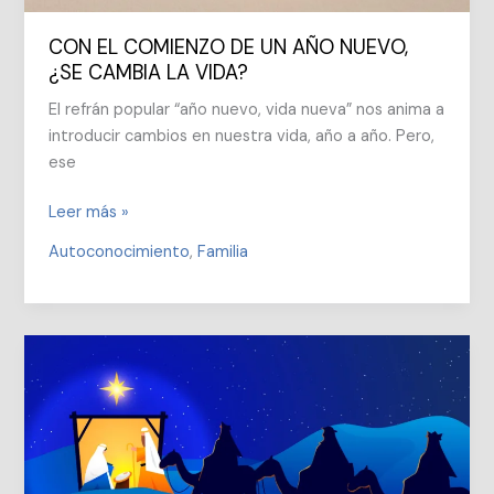
CON EL COMIENZO DE UN AÑO NUEVO,
¿SE CAMBIA LA VIDA?
El refrán popular “año nuevo, vida nueva” nos anima a
introducir cambios en nuestra vida, año a año. Pero,
ese
CON
Leer más »
EL
Autoconocimiento
,
Familia
COMIENZO
DE
UN
AÑO
NUEVO,
¿SE
CAMBIA
LA
VIDA?