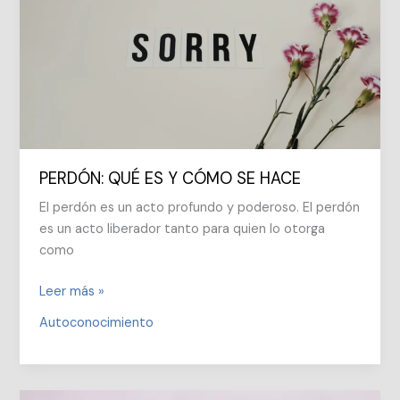
PERDÓN: QUÉ ES Y CÓMO SE HACE
El perdón es un acto profundo y poderoso. El perdón
es un acto liberador tanto para quien lo otorga
como
PERDÓN:
Leer más »
QUÉ
Autoconocimiento
ES
Y
CÓMO
SE