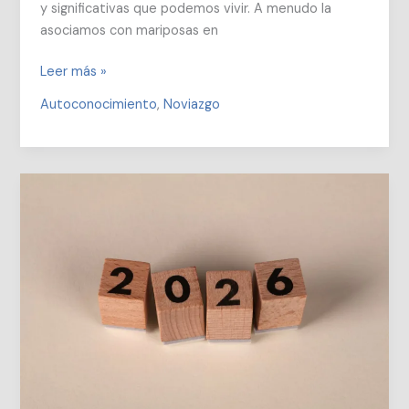
y significativas que podemos vivir. A menudo la
asociamos con mariposas en
PARA
Leer más »
ENAMORARSE
Autoconocimiento
,
Noviazgo
DE
VERDAD,
PRIMERO
CONÓCETE