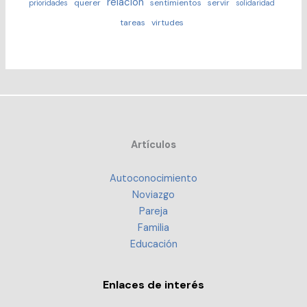
relación
querer
sentimientos
servir
prioridades
solidaridad
tareas
virtudes
Artículos
Autoconocimiento
Noviazgo
Pareja
Familia
Educación
Enlaces de interés