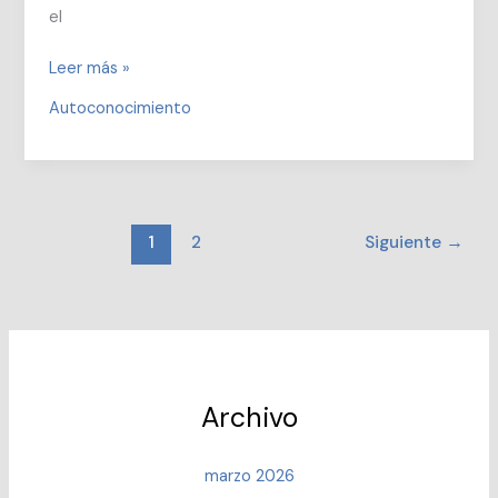
el
EL
Leer más »
GRAN
Autoconocimiento
TESORO
DE
LA
AMISTAD
1
2
Siguiente
→
Archivo
marzo 2026