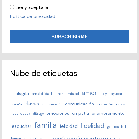
Lee y acepta la
Política de privacidad
Nube de etiquetas
amor
alegría
amabilidad
amar
amistad
apoyo
ayudar
claves
comunicación
conexión
crisis
cariño
comprensión
emociones
empatía
enamoramiento
cualidades
diálogo
familia
fidelidad
escuchar
felicidad
generosidad
josé maría contreras