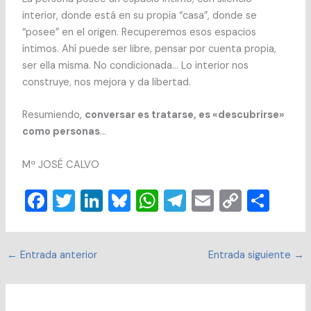
interior, donde está en su propia “casa”, donde se
“posee” en el origen. Recuperemos esos espacios
íntimos. Ahí puede ser libre, pensar por cuenta propia,
ser ella misma. No condicionada… Lo interior nos
construye, nos mejora y da libertad.
Resumiendo,
conversar es tratarse, es «descubrirse»
como personas
…
Mª JOSÉ CALVO
F
T
Li
Bl
W
T
E
C
C
a
wi
n
u
h
el
m
o
o
c
tt
k
e
at
e
ai
p
m
←
Entrada anterior
Entrada siguiente
→
e
er
e
sk
s
gr
l
y
p
b
dI
y
A
a
Li
ar