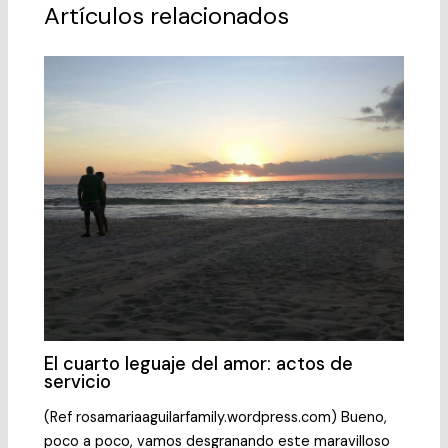
o
n
p
m
n
tir
Artículos relacionados
o
p
k
k
El cuarto leguaje del amor: actos de
servicio
(Ref rosamariaaguilarfamily.wordpress.com) Bueno,
poco a poco, vamos desgranando este maravilloso