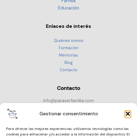
Familia
Educación
Enlaces de interés
Quiénes somos
Formación
Mentorías
Blog
Contacto
Contacto
info@paraserfamilia.com
+34 686 72 52 89
Gestionar consentimiento
CONTACTAR
Para ofrecer las mejores experiencias, utilizamos tecnologías como las
cookies para almacenar y/o acceder a la información del dispositivo. El