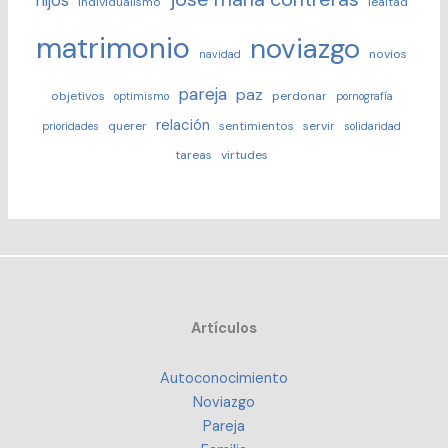
hijos
individualismo
lealtad
matrimonio
noviazgo
novios
navidad
pareja
paz
objetivos
perdonar
optimismo
pornografía
relación
querer
sentimientos
servir
prioridades
solidaridad
tareas
virtudes
Artículos
Autoconocimiento
Noviazgo
Pareja