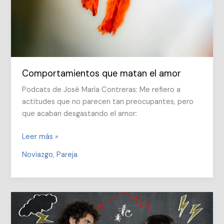
Comportamientos que matan el amor
Podcats de José María Contreras: Me refiero a
actitudes que no parecen tan preocupantes, pero
que acaban desgastando el amor:
Comportamientos
Leer más »
que
Noviazgo
,
Pareja
matan
el
amor