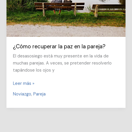
¿Cómo recuperar la paz en la pareja?
El desasosiego está muy presente en la vida de
muchas parejas. A veces, se pretender resolverlo
tapándose los ojos y
¿Cómo
Leer más »
recuperar
Noviazgo
,
Pareja
la
paz
en
la
pareja?