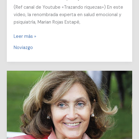
(Ref canal de Youtube «Trazando riquezas») En este
video, la renombrada experta en salud emocional y
psiquiatría, Marian Rojas Estapé,
Como
Leer más »
encontrar
Noviazgo
mi
pareja
correcta