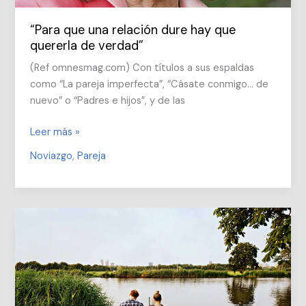
“Para que una relación dure hay que
quererla de verdad”
(Ref omnesmag.com) Con títulos a sus espaldas
como “La pareja imperfecta”, “Cásate conmigo… de
nuevo” o “Padres e hijos”, y de las
“Para
Leer más »
que
Noviazgo
,
Pareja
una
relación
dure
hay
que
quererla
de
verdad”