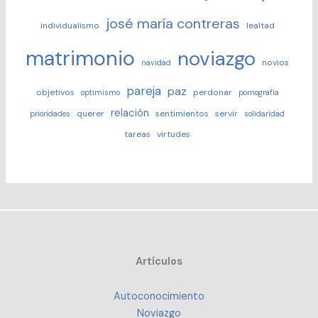
josé maría contreras
individualismo
lealtad
matrimonio
noviazgo
novios
navidad
pareja
paz
objetivos
perdonar
optimismo
pornografía
relación
querer
sentimientos
servir
prioridades
solidaridad
tareas
virtudes
Artículos
Autoconocimiento
Noviazgo