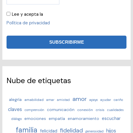
Lee y acepta la
Política de privacidad
Nube de etiquetas
amor
alegría
amabilidad
amar
amistad
apoyo
ayudar
cariño
claves
comunicación
conexión
crisis
comprensión
cualidades
escuchar
emociones
empatía
enamoramiento
diálogo
familia
fidelidad
hijos
felicidad
generosidad