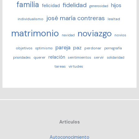
familia
fidelidad
hijos
felicidad
generosidad
josé maría contreras
individualismo
lealtad
matrimonio
noviazgo
novios
navidad
pareja
paz
objetivos
perdonar
optimismo
pornografía
relación
querer
sentimientos
servir
prioridades
solidaridad
tareas
virtudes
Artículos
Autoconocimiento