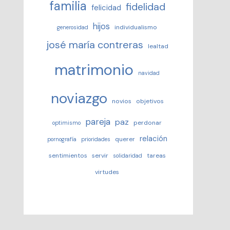
familia
fidelidad
felicidad
hijos
individualismo
generosidad
josé maría contreras
lealtad
matrimonio
navidad
noviazgo
novios
objetivos
pareja
paz
perdonar
optimismo
relación
querer
pornografía
prioridades
sentimientos
servir
tareas
solidaridad
virtudes