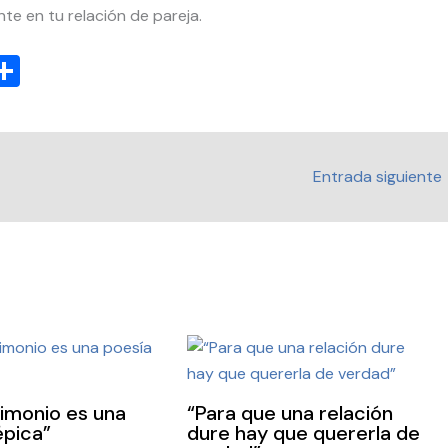
te en tu relación de pareja.
C
C
o
m
p
Entrada siguiente
i
ar
tir
rimonio es una
“Para que una relación
épica”
dure hay que quererla de