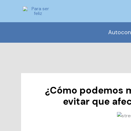
Ir
al
contenido
Autocon
¿Cómo podemos man
evitar que afe