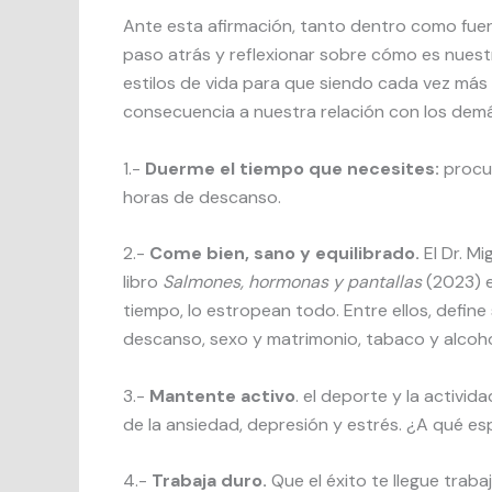
Ante esta afirmación, tanto dentro como fuer
paso atrás y reflexionar sobre cómo es nuest
estilos de vida para que siendo cada vez más
consecuencia a nuestra relación con los demá
1.-
Duerme el tiempo que necesites:
procu
horas de descanso.
2.-
Come bien, sano y equilibrado.
El Dr. M
libro
Salmones, hormonas y pantallas
(2023) 
tiempo, lo estropean todo. Entre ellos, define 
descanso, sexo y matrimonio, tabaco y alcoho
3.-
Mantente activo
. el deporte y la activid
de la ansiedad, depresión y estrés. ¿A qué esp
4.-
Trabaja duro.
Que el éxito te llegue traba