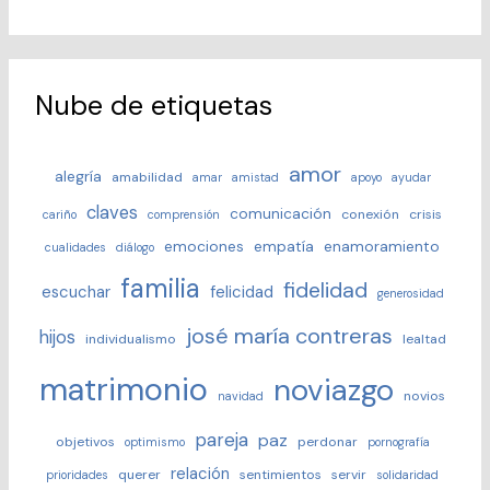
Nube de etiquetas
amor
alegría
amabilidad
amar
amistad
apoyo
ayudar
claves
comunicación
conexión
crisis
cariño
comprensión
emociones
empatía
enamoramiento
cualidades
diálogo
familia
fidelidad
escuchar
felicidad
generosidad
josé maría contreras
hijos
individualismo
lealtad
matrimonio
noviazgo
novios
navidad
pareja
paz
objetivos
perdonar
optimismo
pornografía
relación
querer
sentimientos
servir
prioridades
solidaridad