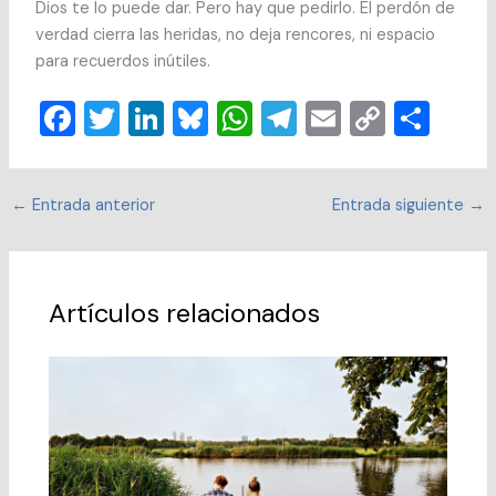
Dios te lo puede dar. Pero hay que pedirlo. El perdón de
verdad cierra las heridas, no deja rencores, ni espacio
para recuerdos inútiles.
F
T
Li
Bl
W
T
E
C
C
a
wi
n
u
h
el
m
o
o
c
tt
k
e
at
e
ai
p
m
←
Entrada anterior
Entrada siguiente
→
e
er
e
sk
s
gr
l
y
p
b
dI
y
A
a
Li
ar
o
n
p
m
n
tir
Artículos relacionados
o
p
k
k