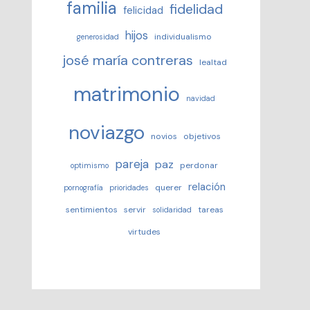
familia
fidelidad
felicidad
hijos
individualismo
generosidad
josé maría contreras
lealtad
matrimonio
navidad
noviazgo
novios
objetivos
pareja
paz
perdonar
optimismo
relación
querer
pornografía
prioridades
sentimientos
servir
tareas
solidaridad
virtudes