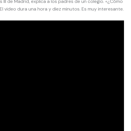
s III de Madrid, explica a los padres de un colegio. «¿Cómo
El video dura una hora y diez minutos. Es muy interesante.