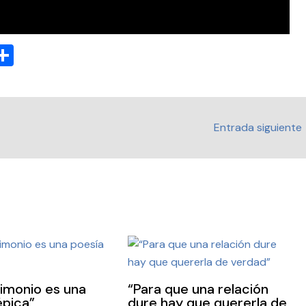
C
C
o
m
p
Entrada siguiente
i
ar
tir
rimonio es una
“Para que una relación
épica”
dure hay que quererla de