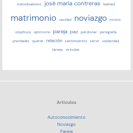
josé maría contreras
individualismo
lealtad
matrimonio
noviazgo
novios
navidad
pareja
paz
objetivos
perdonar
optimismo
pornografía
relación
querer
sentimientos
servir
prioridades
solidaridad
tareas
virtudes
Artículos
Autoconocimiento
Noviazgo
Pareja