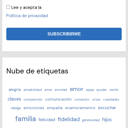
Lee y acepta la
Política de privacidad
Nube de etiquetas
amor
alegría
amabilidad
amar
amistad
apoyo
ayudar
cariño
claves
comunicación
conexión
crisis
comprensión
cualidades
escuchar
emociones
empatía
enamoramiento
diálogo
familia
fidelidad
hijos
felicidad
generosidad