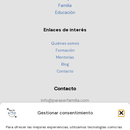
Familia
Educación
Enlaces de interés
Quiénes somos
Formación
Mentorías
Blog
Contacto
Contacto
info@paraserfamilia.com
+34 686 72 52 89
Gestionar consentimiento
CONTACTAR
Para ofrecer las mejores experiencias, utilizamos tecnologías como las