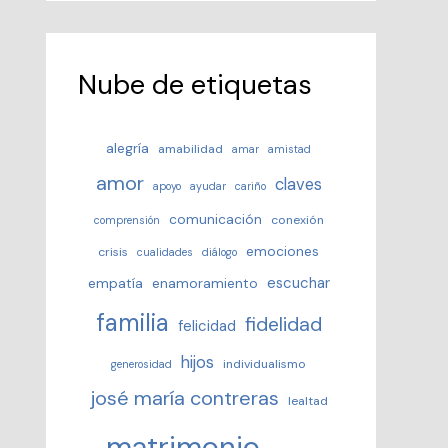
Nube de etiquetas
alegría
amabilidad
amar
amistad
amor
claves
apoyo
ayudar
cariño
comunicación
conexión
comprensión
emociones
crisis
cualidades
diálogo
escuchar
empatía
enamoramiento
familia
fidelidad
felicidad
hijos
individualismo
generosidad
josé maría contreras
lealtad
matrimonio