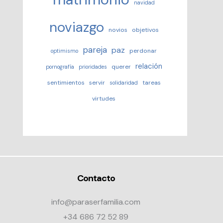
navidad
noviazgo
novios
objetivos
pareja
paz
perdonar
optimismo
relación
querer
pornografía
prioridades
sentimientos
servir
tareas
solidaridad
virtudes
Contacto
info@paraserfamilia.com
+34 686 72 52 89