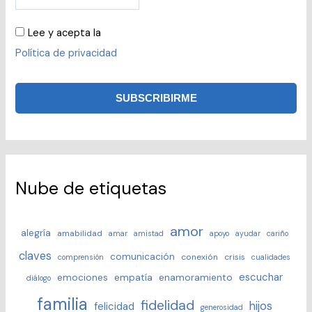
Lee y acepta la
Política de privacidad
Nube de etiquetas
amor
alegría
amabilidad
amar
amistad
apoyo
ayudar
cariño
claves
comunicación
conexión
crisis
comprensión
cualidades
escuchar
emociones
empatía
enamoramiento
diálogo
familia
fidelidad
hijos
felicidad
generosidad