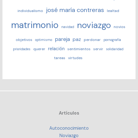
josé maría contreras
individualismo
lealtad
matrimonio
noviazgo
novios
navidad
pareja
paz
objetivos
perdonar
optimismo
pornografía
relación
querer
sentimientos
servir
prioridades
solidaridad
tareas
virtudes
Artículos
Autoconocimiento
Noviazgo