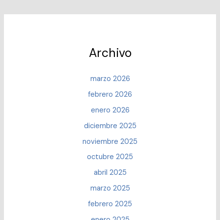
metas
y
valores
estén
alineados
Archivo
para
construir
marzo 2026
una
febrero 2026
relación
sólida
enero 2026
y
diciembre 2025
feliz?
noviembre 2025
octubre 2025
abril 2025
marzo 2025
febrero 2025
enero 2025