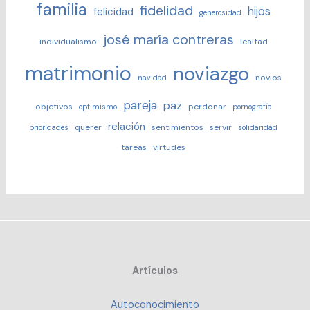
familia
fidelidad
hijos
felicidad
generosidad
josé maría contreras
individualismo
lealtad
matrimonio
noviazgo
novios
navidad
pareja
paz
objetivos
perdonar
optimismo
pornografía
relación
querer
sentimientos
servir
prioridades
solidaridad
tareas
virtudes
Artículos
Autoconocimiento