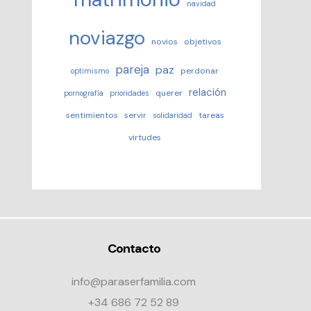
navidad
noviazgo
novios
objetivos
pareja
paz
perdonar
optimismo
relación
querer
pornografía
prioridades
sentimientos
servir
tareas
solidaridad
virtudes
Contacto
info@paraserfamilia.com
+34 686 72 52 89