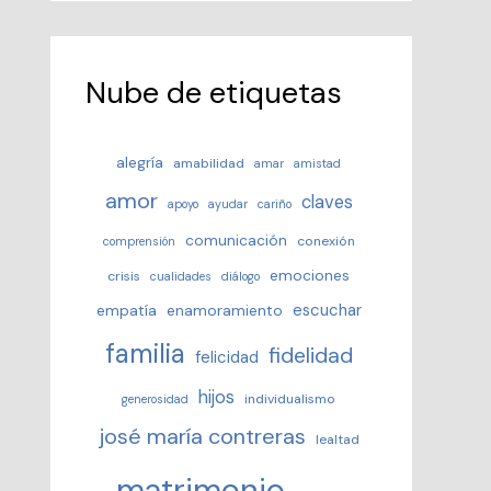
Nube de etiquetas
alegría
amabilidad
amar
amistad
amor
claves
apoyo
ayudar
cariño
comunicación
conexión
comprensión
emociones
crisis
cualidades
diálogo
escuchar
empatía
enamoramiento
familia
fidelidad
felicidad
hijos
individualismo
generosidad
josé maría contreras
lealtad
matrimonio