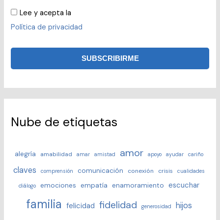
Lee y acepta la
Política de privacidad
Nube de etiquetas
amor
alegría
amabilidad
amar
amistad
apoyo
ayudar
cariño
claves
comunicación
conexión
crisis
comprensión
cualidades
escuchar
emociones
empatía
enamoramiento
diálogo
familia
fidelidad
hijos
felicidad
generosidad