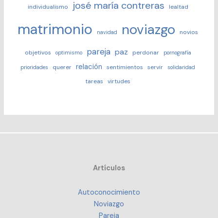
josé maría contreras
individualismo
lealtad
matrimonio
noviazgo
novios
navidad
pareja
paz
objetivos
perdonar
optimismo
pornografía
relación
querer
sentimientos
servir
prioridades
solidaridad
tareas
virtudes
Artículos
Autoconocimiento
Noviazgo
Pareja