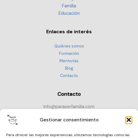
Familia
Educación
Enlaces de interés
Quiénes somos
Formación
Mentorías
Blog
Contacto
Contacto
info@paraserfamilia.com
+34 686 72 52 89
Gestionar consentimiento
CONTACTAR
Para ofrecer las mejores experiencias, utilizamos tecnologías como las