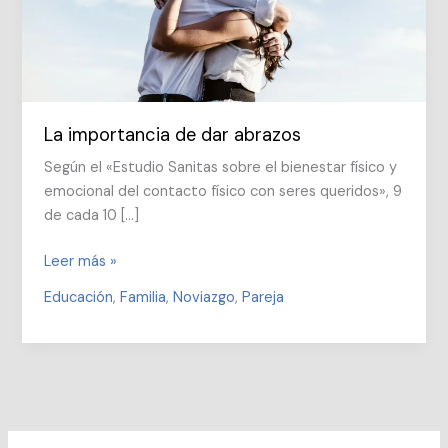
La importancia de dar abrazos
Según el «Estudio Sanitas sobre el bienestar físico y
emocional del contacto físico con seres queridos», 9
de cada 10 […]
La
Leer más »
importancia
Educación
,
Familia
,
Noviazgo
,
Pareja
de
dar
abrazos