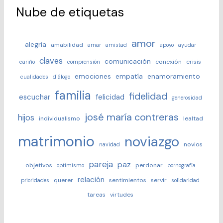
Nube de etiquetas
amor
alegría
amabilidad
amar
amistad
apoyo
ayudar
claves
comunicación
conexión
crisis
cariño
comprensión
emociones
empatía
enamoramiento
cualidades
diálogo
familia
fidelidad
escuchar
felicidad
generosidad
josé maría contreras
hijos
individualismo
lealtad
matrimonio
noviazgo
novios
navidad
pareja
paz
objetivos
perdonar
optimismo
pornografía
relación
querer
sentimientos
servir
prioridades
solidaridad
tareas
virtudes