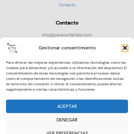
Contacto
Contacto
info@paraserfamilia.com
+34 686 72 52 89
Gestionar consentimiento
CONTACTAR
Para ofrecer las mejores experiencias, utilizamos tecnologías como las
cookies para almacenar y/o acceder a la información del dispositivo. El
consentimiento de estas tecnologías nos permitirá procesar datos
como el comportamiento de navegación o las identificaciones únicas
en este sitio. No consentir o retirar el consentimiento, puede afectar
negativamente a ciertas características y funciones.
ACEPTAR
DENEGAR
VER PREFERENCIAS