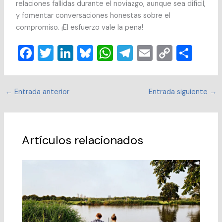
relaciones fallidas durante el noviazgo, aunque sea difícil,
y fomentar conversaciones honestas sobre el
compromiso. ¡El esfuerzo vale la pena!
F
T
Li
Bl
W
T
E
C
C
a
wi
n
u
h
el
m
o
o
c
tt
k
e
at
e
ai
p
m
←
Entrada anterior
Entrada siguiente
→
e
er
e
sk
s
gr
l
y
p
b
dI
y
A
a
Li
ar
o
n
p
m
n
tir
Artículos relacionados
o
p
k
k