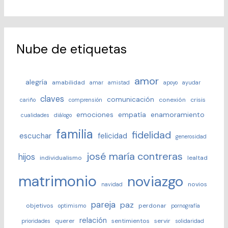
Nube de etiquetas
amor
alegría
amabilidad
amar
amistad
apoyo
ayudar
claves
comunicación
conexión
crisis
cariño
comprensión
emociones
empatía
enamoramiento
cualidades
diálogo
familia
fidelidad
escuchar
felicidad
generosidad
josé maría contreras
hijos
individualismo
lealtad
matrimonio
noviazgo
novios
navidad
pareja
paz
objetivos
perdonar
optimismo
pornografía
relación
querer
sentimientos
servir
prioridades
solidaridad