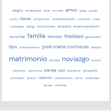
amor
alegría
amabilidad
amar
amistad
apoyo
ayudar
claves
comunicación
conexión
crisis
cariño
comprensión
emociones
empatía
enamoramiento
cualidades
diálogo
familia
fidelidad
escuchar
felicidad
generosidad
josé maría contreras
hijos
individualismo
lealtad
matrimonio
noviazgo
novios
navidad
pareja
paz
objetivos
perdonar
optimismo
pornografía
relación
querer
sentimientos
servir
prioridades
solidaridad
tareas
virtudes