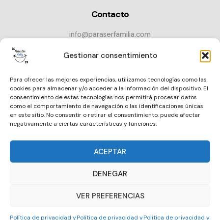
Contacto
info@paraserfamilia.com
+34 686 72 52 89
Gestionar consentimiento
CONTACTAR
Para ofrecer las mejores experiencias, utilizamos tecnologías como las
cookies para almacenar y/o acceder a la información del dispositivo. El
consentimiento de estas tecnologías nos permitirá procesar datos
como el comportamiento de navegación o las identificaciones únicas
en este sitio. No consentir o retirar el consentimiento, puede afectar
negativamente a ciertas características y funciones.
ACEPTAR
DENEGAR
VER PREFERENCIAS
Política de privacidad y
Política de privacidad y
Política de privacidad y
Derechos de autor © 2026 -
Política de privacidad y cookies