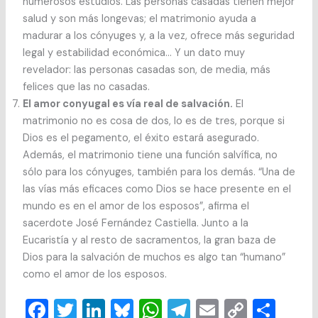
numerosos estudios. Las personas casadas tienen mejor
salud y son más longevas; el matrimonio ayuda a
madurar a los cónyuges y, a la vez, ofrece más seguridad
legal y estabilidad económica… Y un dato muy
revelador: las personas casadas son, de media, más
felices que las no casadas.
El amor conyugal es vía real de salvación.
El
matrimonio no es cosa de dos, lo es de tres, porque si
Dios es el pegamento, el éxito estará asegurado.
Además, el matrimonio tiene una función salvífica, no
sólo para los cónyuges, también para los demás. “Una de
las vías más eficaces como Dios se hace presente en el
mundo es en el amor de los esposos”, afirma el
sacerdote José Fernández Castiella. Junto a la
Eucaristía y al resto de sacramentos, la gran baza de
Dios para la salvación de muchos es algo tan “humano”
como el amor de los esposos.
F
T
Li
Bl
W
T
E
C
C