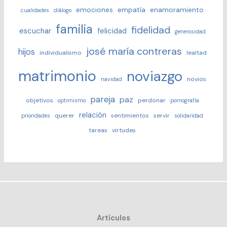
emociones
empatía
enamoramiento
cualidades
diálogo
familia
fidelidad
escuchar
felicidad
generosidad
josé maría contreras
hijos
individualismo
lealtad
matrimonio
noviazgo
novios
navidad
pareja
paz
objetivos
perdonar
optimismo
pornografía
relación
querer
sentimientos
servir
prioridades
solidaridad
tareas
virtudes
Artículos