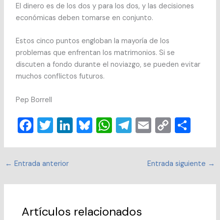
El dinero es de los dos y para los dos, y las decisiones
económicas deben tomarse en conjunto.
Estos cinco puntos engloban la mayoría de los
problemas que enfrentan los matrimonios. Si se
discuten a fondo durante el noviazgo, se pueden evitar
muchos conflictos futuros.
Pep Borrell
F
T
Li
Bl
W
T
E
C
C
a
wi
n
u
h
el
m
o
o
c
tt
k
e
at
e
ai
p
m
←
Entrada anterior
Entrada siguiente
→
e
er
e
sk
s
gr
l
y
p
b
dI
y
A
a
Li
ar
o
n
p
m
n
tir
Artículos relacionados
o
p
k